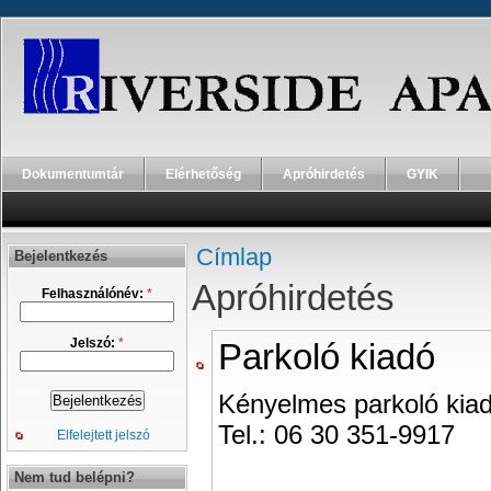
Dokumentumtár
Elérhetőség
Apróhirdetés
GYIK
Címlap
Bejelentkezés
Apróhirdetés
Felhasználónév:
*
Jelszó:
*
Parkoló kiadó
Kényelmes parkoló kiadó
Tel.: 06 30 351-9917
Elfelejtett jelszó
Nem tud belépni?