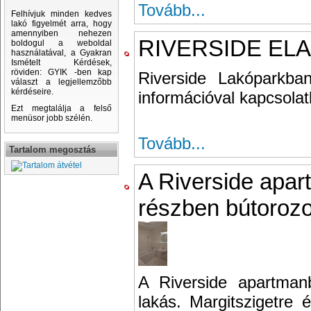
Tovább...
Felhívjuk minden kedves
lakó figyelmét arra, hogy
amennyiben nehezen
RIVERSIDE ELA
boldogul a weboldal
használatával, a Gyakran
Ismételt Kérdések,
röviden: GYIK -ben kap
Riverside Lakóparkba
választ a legjellemzőbb
kérdéseire.
információval kapcsola
Ezt megtalálja a felső
menüsor jobb szélén.
Tovább...
Tartalom megosztás
A Riverside apa
részben bútorozot
A Riverside apartman
lakás. Margitszigetre