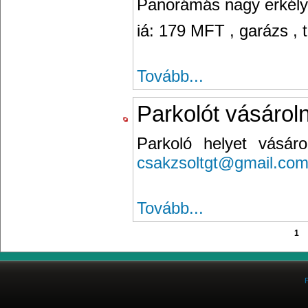
Panorámás nagy erkélye
iá: 179 MFT , garázs , 
Tovább...
Parkolót vásárol
Parkoló helyet vásár
csakzsoltgt@gmail.co
Tovább...
1
F