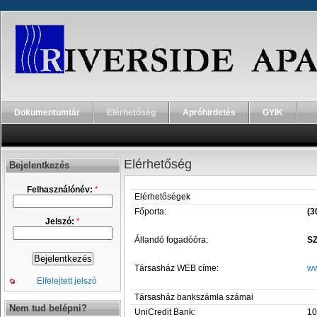
Dokumentumtár
Elérhetőség
Apróhirdetés
GYIK
Elérhetőség
Bejelentkezés
Felhasználónév:
*
Elérhetőségek
Főporta:
(3
Jelszó:
*
Állandó fogadóóra:
SZ
Társasház WEB címe:
ww
Elfelejtett jelszó
Társasház bankszámla számai
Nem tud belépni?
UniCredit Bank:
10